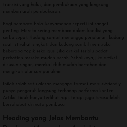
transisi yang halus, dan pembukaan yang langsung
memberi arah pembahasan.
Bagi pembaca bola, kenyamanan seperti ini sangat
penting. Mereka sering membaca dalam kondisi yang
serba cepat. Kadang sambil menunggu perjalanan, kadang
saat istirahat singkat, dan kadang sambil membuka
beberapa topik sekaligus. Jika artikel terlalu padat,
perhatian mereka mudah pecah. Sebaliknya, jika artikel
disusun ringan, mereka lebih mudah bertahan dan
mengikuti alur sampai akhir.
Inilah salah satu alasan mengapa format mobile-friendly
punya pengaruh langsung terhadap performa konten.
Artikel tidak hanya terlihat rapi, tetapi juga terasa lebih
bersahabat di mata pembaca.
Heading yang Jelas Membantu