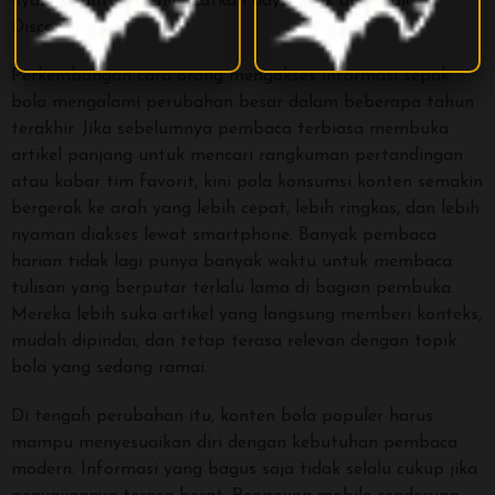
nyaman untuk meningkatkan daya tarik di Google
Discover.
Perkembangan cara orang mengakses informasi sepak
bola mengalami perubahan besar dalam beberapa tahun
terakhir. Jika sebelumnya pembaca terbiasa membuka
artikel panjang untuk mencari rangkuman pertandingan
atau kabar tim favorit, kini pola konsumsi konten semakin
bergerak ke arah yang lebih cepat, lebih ringkas, dan lebih
nyaman diakses lewat smartphone. Banyak pembaca
harian tidak lagi punya banyak waktu untuk membaca
tulisan yang berputar terlalu lama di bagian pembuka.
Mereka lebih suka artikel yang langsung memberi konteks,
mudah dipindai, dan tetap terasa relevan dengan topik
bola yang sedang ramai.
Di tengah perubahan itu, konten bola populer harus
mampu menyesuaikan diri dengan kebutuhan pembaca
modern. Informasi yang bagus saja tidak selalu cukup jika