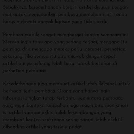
sederhana bukan berarti isi yang tipis atau kurang nilai.
Sebaliknya, kesederhanaan berarti artikel disusun dengan
niat untuk memudahkan pembaca memahami inti tanpa
harus melewati banyak lapisan yang tidak perlu.
Pembaca mobile sangat menghargai konten semacam ini.
Mereka ingin tahu apa yang sedang terjadi, mengapa itu
penting, dan mengapa mereka perlu memberi perhatian
sekarang. Jika semua itu bisa dijawab dengan cepat,
artikel punya peluang lebih besar untuk bertahan di
perhatian pembaca.
Kesederhanaan juga membuat artikel lebih fleksibel untuk
berbagai jenis pembaca. Orang yang hanya ingin
informasi singkat tetap terbantu, sementara pembaca
yang ingin konteks tambahan juga masih bisa menikmati
isi artikel sampai akhir. Inilah keseimbangan yang
membuat konten sederhana sering tampil lebih efektif
dibanding artikel yang terlalu padat.